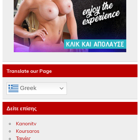
Translate our Page
Greek
Δείτε επίσης
Kanonitv
Koursaros
Ταινίες