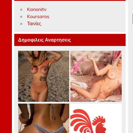
Kanonitv
Koursaros
Ταινίες
Δημοφιλεις Αναρτησεις