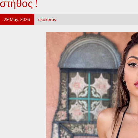
στήθος !
29 May, 2026
okokoras