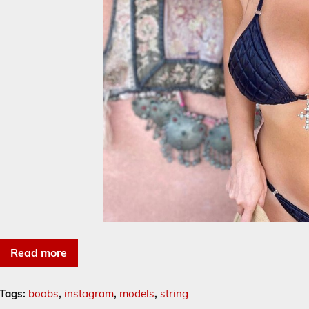
Read more
Tags:
boobs
,
instagram
,
models
,
string