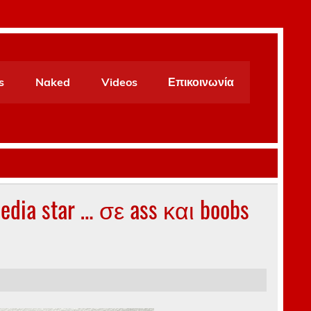
s
Naked
Videos
Επικοινωνία
dia star … σε ass και boobs