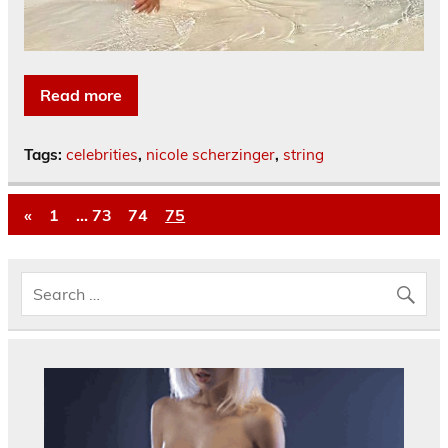
Read more
Tags:
celebrities
,
nicole scherzinger
,
string
«
1
…
73
74
75