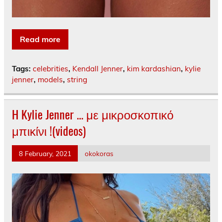
Read more
Tags:
celebrities
,
Kendall Jenner
,
kim kardashian
,
kylie
jenner
,
models
,
string
H Kylie Jenner … με μικροσκοπικό
μπικίνι !(videos)
8 February, 2021
okokoras