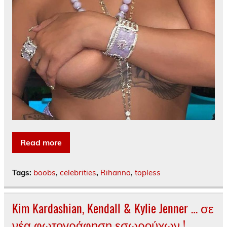
Read more
Tags:
boobs
,
celebrities
,
Rihanna
,
topless
Kim Kardashian, Kendall & Kylie Jenner … σε
νέα φωτογράφηση εσωρούχων !