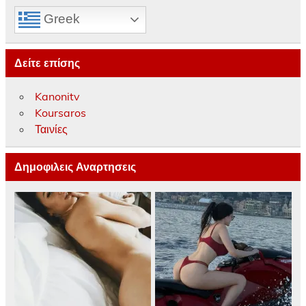
Greek
Δείτε επίσης
Kanonitv
Koursaros
Ταινίες
Δημοφιλεις Αναρτησεις