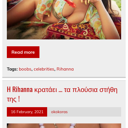
Read more
Tags:
boobs
,
celebrities
,
Rihanna
H Rihanna κρατάει … τα πλούσια στήθη
της !
16 February, 2021
okokoras