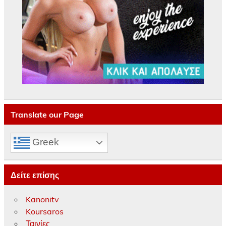
Translate our Page
Greek
Δείτε επίσης
Kanonitv
Koursaros
Ταινίες