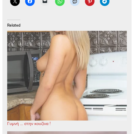
Related
Γυμνή … στην κουζίνα !