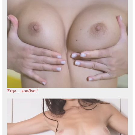
Στην … κουζίνα !