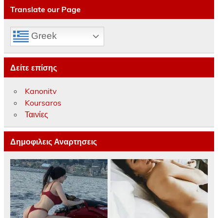
Translate our Page
Greek
Δείτε επίσης
Kanonitv
Koursaros
Ταινίες
Δημοφιλεις Αναρτησεις