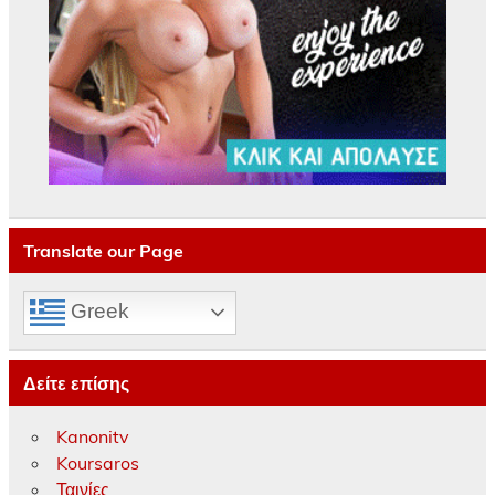
Translate our Page
Greek
Δείτε επίσης
Kanonitv
Koursaros
Ταινίες