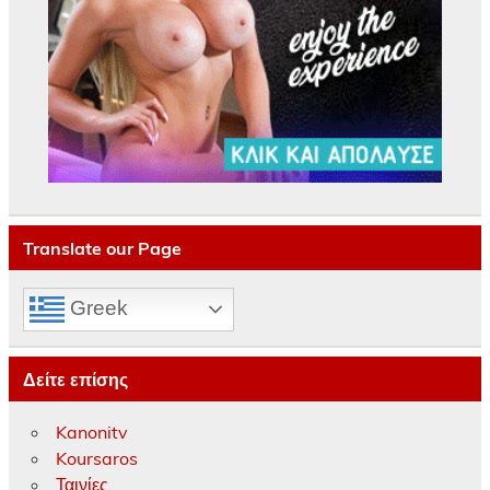
Translate our Page
Greek
Δείτε επίσης
Kanonitv
Koursaros
Ταινίες