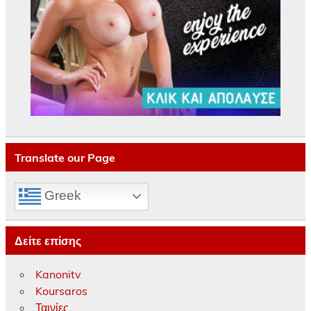
Translate our Page
Greek
Δείτε επίσης
Kanonitv
Koursaros
Ταινίες