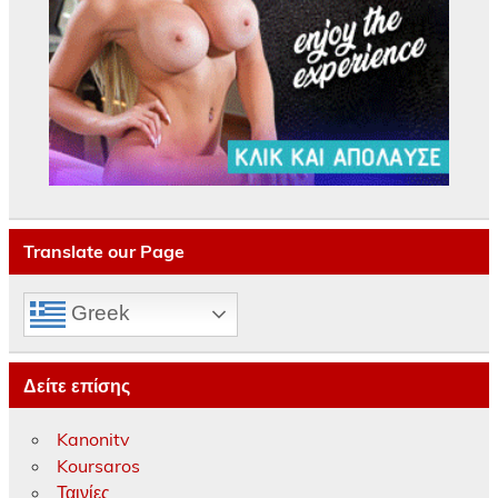
Translate our Page
Greek
Δείτε επίσης
Kanonitv
Koursaros
Ταινίες