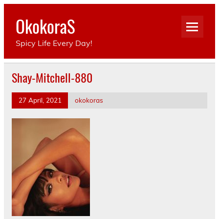
Skip
to
OkokoraS
content
Spicy Life Every Day!
Shay-Mitchell-880
27 April, 2021
okokoras