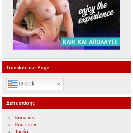
Translate our Page
Greek
Δείτε επίσης
Kanonitv
Koursaros
Ταινίες