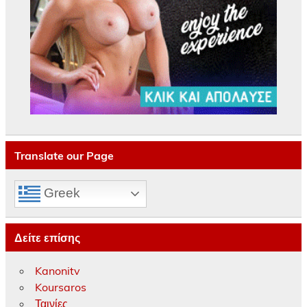
Translate our Page
Greek
Δείτε επίσης
Kanonitv
Koursaros
Ταινίες