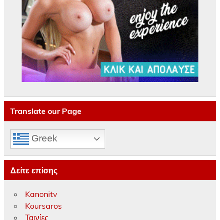
Translate our Page
Greek
Δείτε επίσης
Kanonitv
Koursaros
Ταινίες