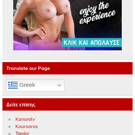
Translate our Page
Greek
Δείτε επίσης
Kanonitv
Koursaros
Ταινίες