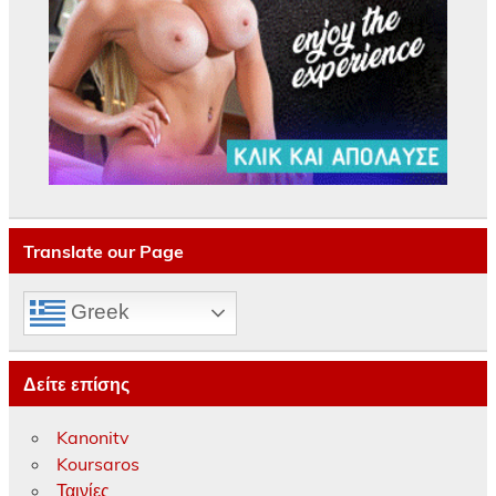
Translate our Page
Greek
Δείτε επίσης
Kanonitv
Koursaros
Ταινίες