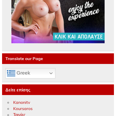
Translate our Page
Greek
Δείτε επίσης
Kanonitv
Koursaros
Ταινίες