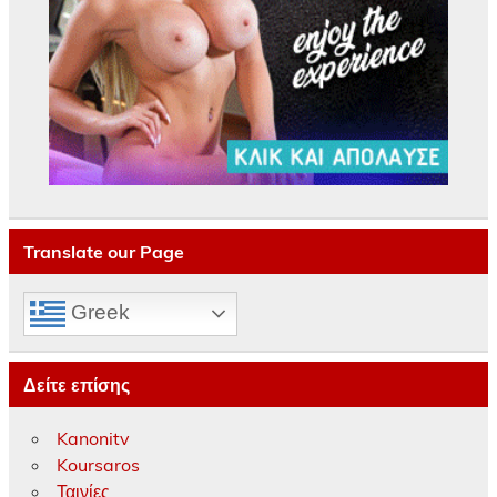
Translate our Page
Greek
Δείτε επίσης
Kanonitv
Koursaros
Ταινίες