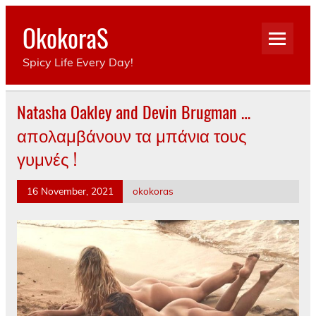
Skip
to
OkokoraS
content
Spicy Life Every Day!
Natasha Oakley and Devin Brugman …
απολαμβάνουν τα μπάνια τους
γυμνές !
16 November, 2021
okokoras