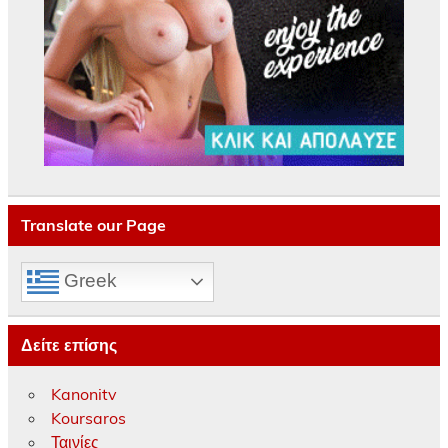
Translate our Page
Greek
Δείτε επίσης
Kanonitv
Koursaros
Ταινίες