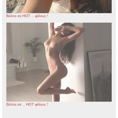
Βόλτα σε ΗΟΤ … φίλους !
Βόλτα σε … ΗΟΤ φίλους !