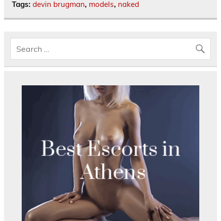
Tags:
devin brugman
,
models
,
naked