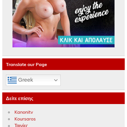
Translate our Page
Greek
Δείτε επίσης
Kanonitv
Koursaros
Ταινίες