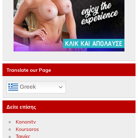
Translate our Page
Greek
Δείτε επίσης
Kanonitv
Koursaros
Ταινίες