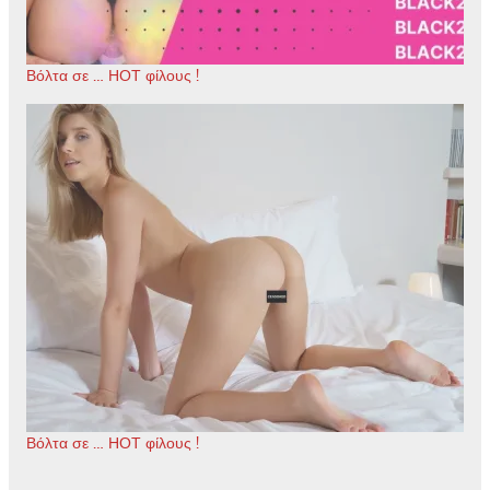
Βόλτα σε … ΗΟΤ φίλους !
Βόλτα σε … ΗΟΤ φίλους !