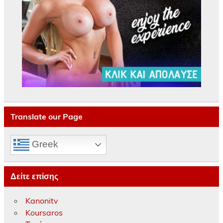
Translate our Page
Greek
Δείτε επίσης
Kanonitv
Koursaros