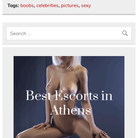
Tags:
boobs
,
celebrities
,
pictures
,
sexy