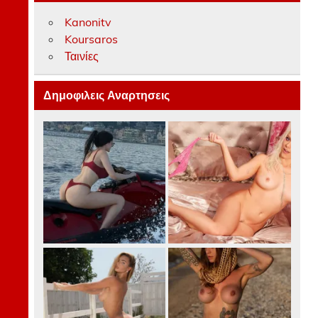
Kanonitv
Koursaros
Ταινίες
Δημοφιλεις Αναρτησεις