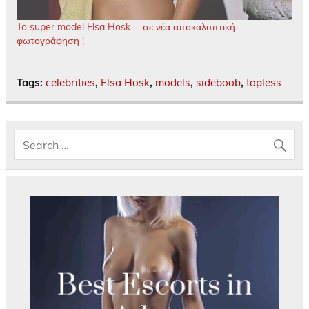
To super model Elsa Hosk … σε νέα αποκαλυπτική
φωτογράφηση !
Tags:
celebrities
,
Elsa Hosk
,
models
,
sideboob
,
topless