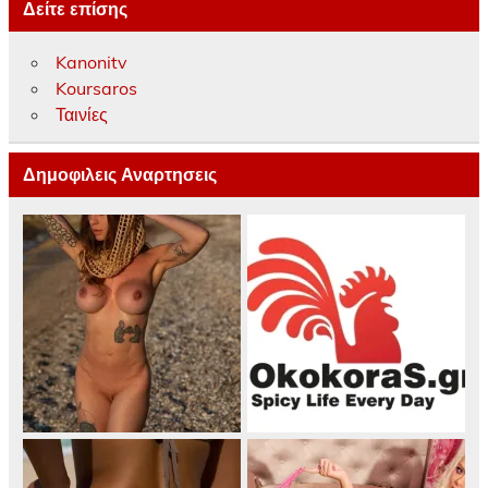
Δείτε επίσης
Kanonitv
Koursaros
Ταινίες
Δημοφιλεις Αναρτησεις