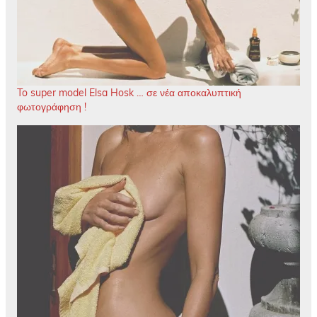
To super model Elsa Hosk … σε νέα αποκαλυπτική
φωτογράφηση !