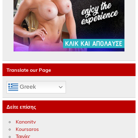
Translate our Page
Greek
Δείτε επίσης
Kanonitv
Koursaros
Ταινίες