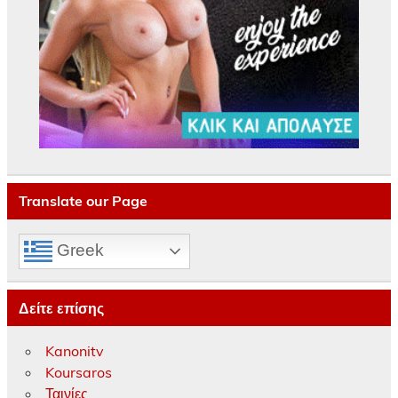
Translate our Page
Greek
Δείτε επίσης
Kanonitv
Koursaros
Ταινίες