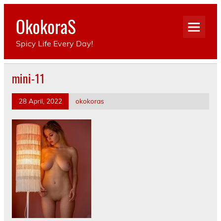
Skip
to
OkokoraS
content
Spicy Life Every Day!
mini-11
28 April, 2022
okokoras