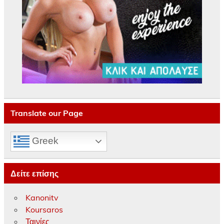
Translate our Page
Greek
Δείτε επίσης
Kanonitv
Koursaros
Ταινίες