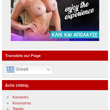
Translate our Page
Greek
Δείτε επίσης
Kanonitv
Koursaros
Ταινίες