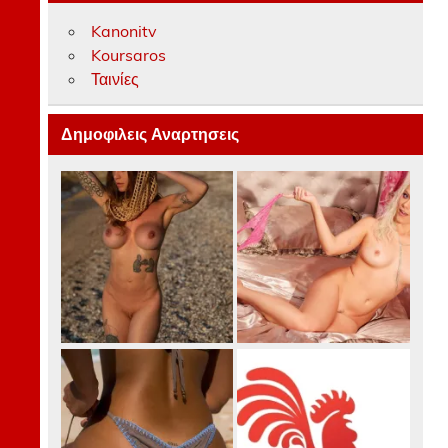
Kanonitv
Koursaros
Ταινίες
Δημοφιλεις Αναρτησεις