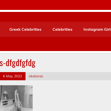
Greek Celebrities
Celebrities
Instagram Girl
s-dfgdfgfdg
6 May, 2022
okokoras