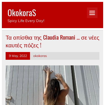
Skip
to
OkokoraS
content
Spicy Life Every Day!
Τα οπίσθια της Claudia Romani … σε νέες
καυτές πόζες !
9 May, 2022
okokoras