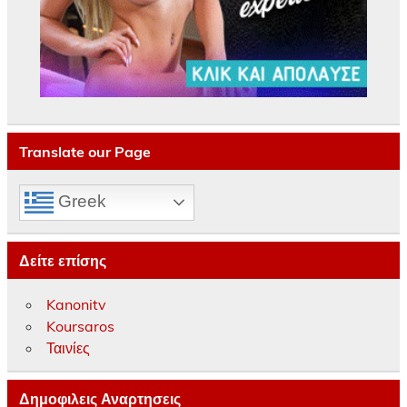
Translate our Page
Greek
Δείτε επίσης
Kanonitv
Koursaros
Ταινίες
Δημοφιλεις Αναρτησεις