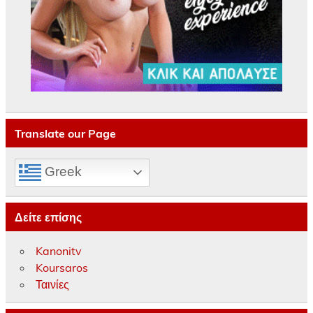
Translate our Page
Greek
Δείτε επίσης
Kanonitv
Koursaros
Ταινίες