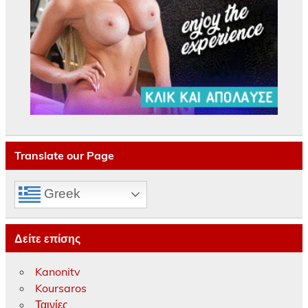
Translate our Page
Greek
Δείτε επίσης
Kanonitv
Koursaros
Ταινίες