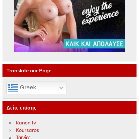
Translate our Page
Greek
Δείτε επίσης
Kanonitv
Koursaros
Ταινίες