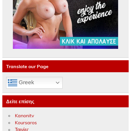
Translate our Page
Greek
Δείτε επίσης
Kanonitv
Koursaros
Ταινίες