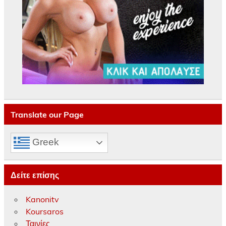
Translate our Page
Greek
Δείτε επίσης
Kanonitv
Koursaros
Ταινίες