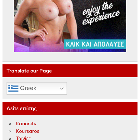
Translate our Page
Greek
Δείτε επίσης
Kanonitv
Koursaros
Ταινίες