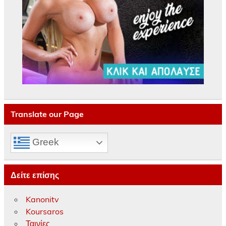
Translate our Page
Greek
Δείτε επίσης
Kanonitv
Koursaros
Ταινίες