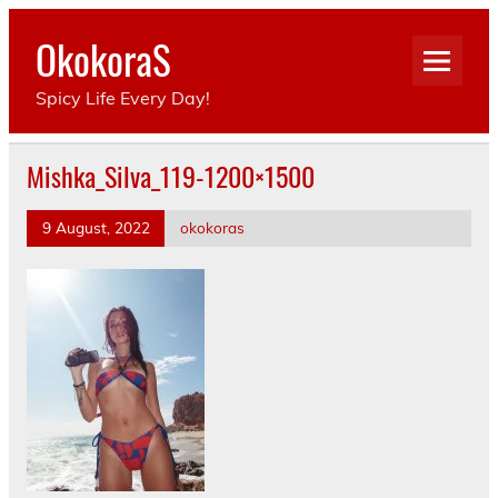
Skip
to
OkokoraS
content
Spicy Life Every Day!
Mishka_Silva_119-1200×1500
9 August, 2022
okokoras