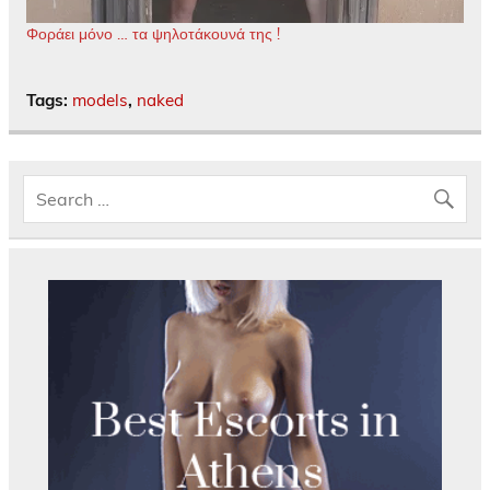
Φοράει μόνο … τα ψηλοτάκουνά της !
Tags:
models
,
naked