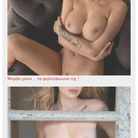
Φοράει μόνο … τα ψηλοτάκουνά της !