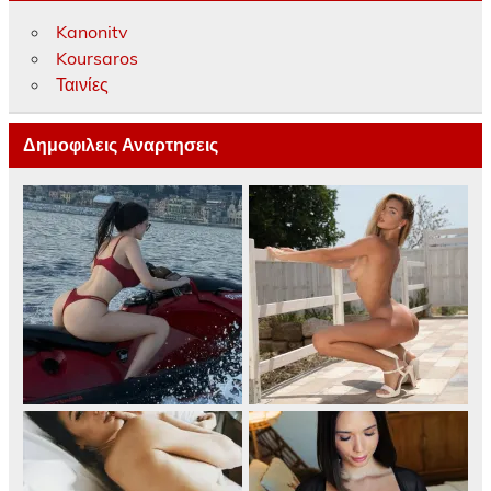
Kanonitv
Koursaros
Ταινίες
Δημοφιλεις Αναρτησεις