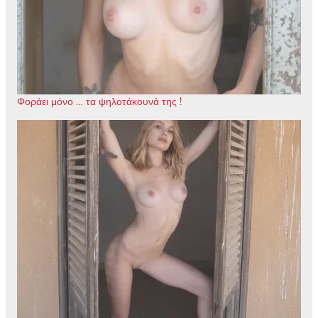
Φοράει μόνο … τα ψηλοτάκουνά της !