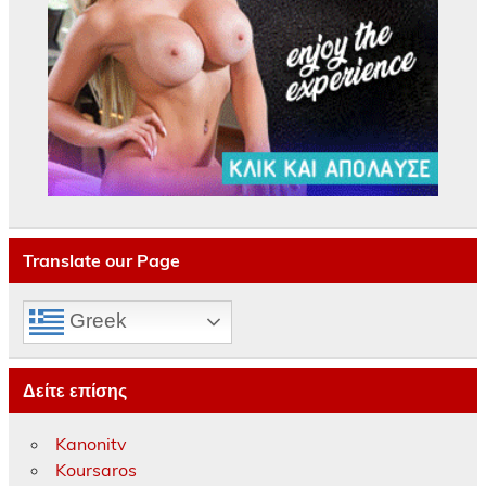
Translate our Page
Greek
Δείτε επίσης
Kanonitv
Koursaros