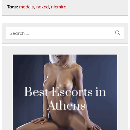
Tags:
models
,
naked
,
niemira