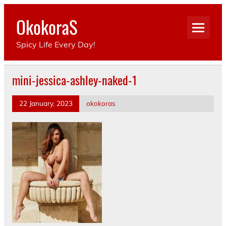
Skip
to
OkokoraS
content
Spicy Life Every Day!
mini-jessica-ashley-naked-1
22 January, 2023
okokoras