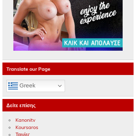
Translate our Page
Greek
Δείτε επίσης
Kanonitv
Koursaros
Ταινίες