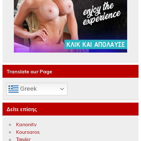
Translate our Page
Greek
Δείτε επίσης
Kanonitv
Koursaros
Ταινίες