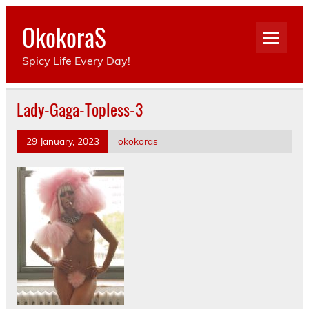
Skip
to
OkokoraS
content
Spicy Life Every Day!
Lady-Gaga-Topless-3
29 January, 2023
okokoras