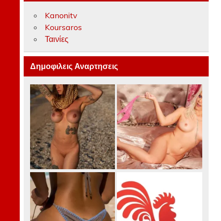
Kanonitv
Koursaros
Ταινίες
Δημοφιλεις Αναρτησεις