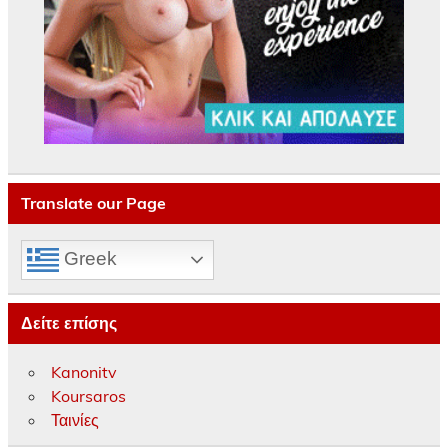
Translate our Page
Greek
Δείτε επίσης
Kanonitv
Koursaros
Ταινίες