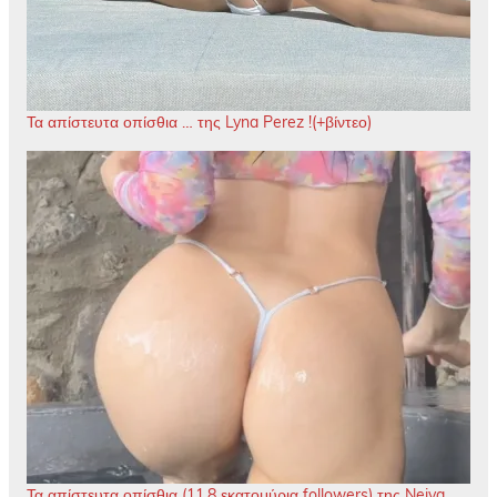
Τα απίστευτα οπίσθια … της Lyna Perez !(+βίντεο)
Τα απίστευτα οπίσθια (11,8 εκατομύρια followers) της Neiva