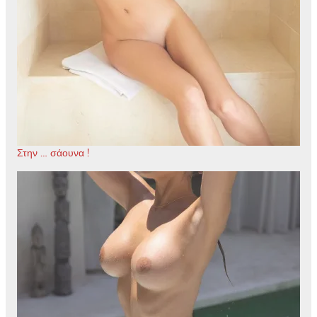
Στην … σάουνα !