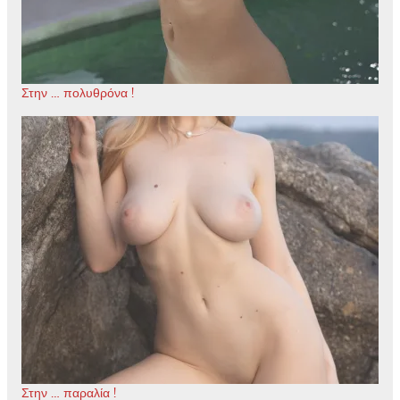
Στην … πολυθρόνα !
Στην … παραλία !