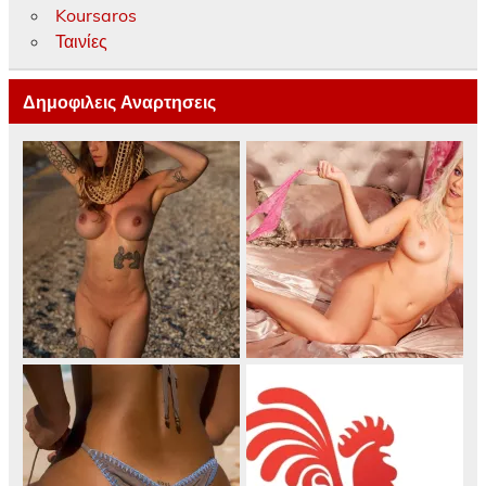
Koursaros
Ταινίες
Δημοφιλεις Αναρτησεις