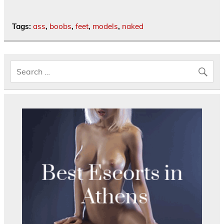
Tags:
ass
,
boobs
,
feet
,
models
,
naked