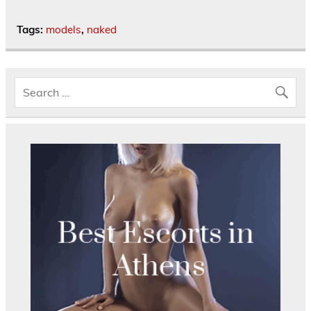
Tags:
models
,
naked