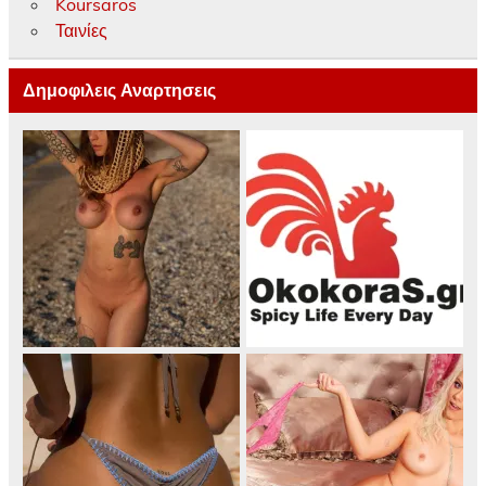
Koursaros
Ταινίες
Δημοφιλεις Αναρτησεις