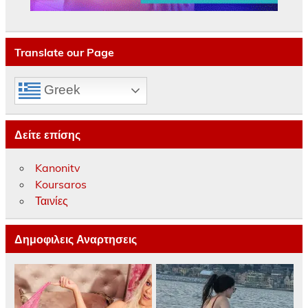
Translate our Page
Greek
Δείτε επίσης
Kanonitv
Koursaros
Ταινίες
Δημοφιλεις Αναρτησεις