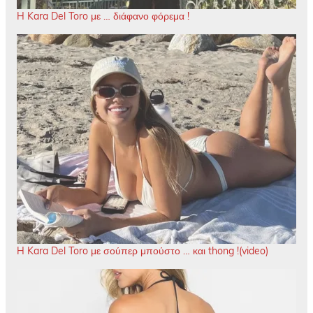
H Kara Del Toro με … διάφανο φόρεμα !
H Kara Del Toro με σούπερ μπούστο … και thong !(video)