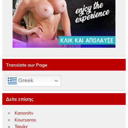
Translate our Page
Greek
Δείτε επίσης
Kanonitv
Koursaros
Ταινίες