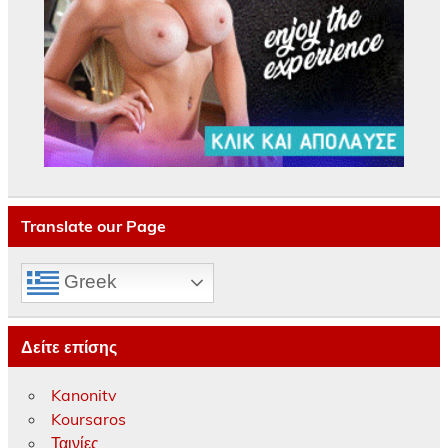
Translate our Page
Greek
Δείτε επίσης
Kanonitv
Koursaros
Ταινίες