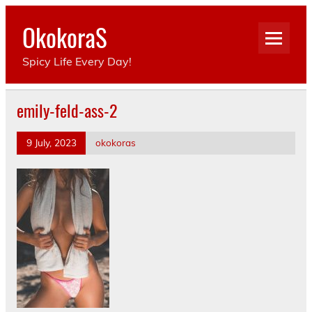
Skip
to
OkokoraS
content
Spicy Life Every Day!
emily-feld-ass-2
9 July, 2023
okokoras