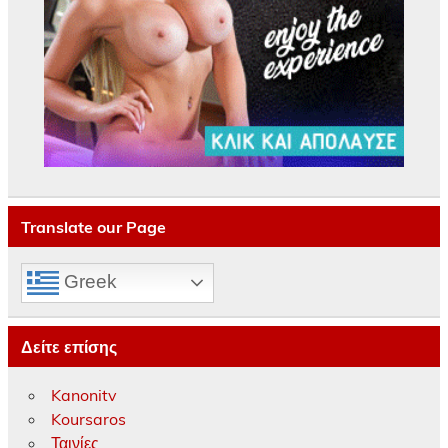
Translate our Page
Greek
Δείτε επίσης
Kanonitv
Koursaros
Ταινίες