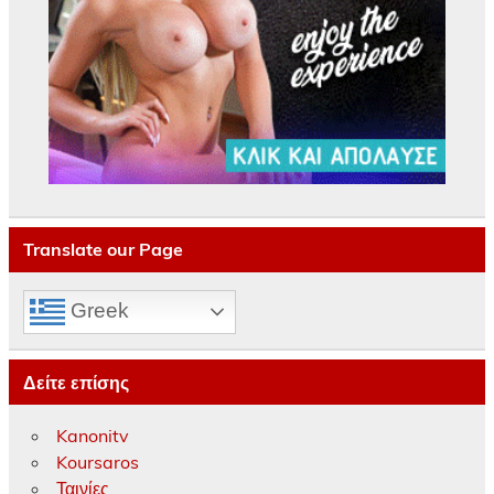
Translate our Page
Greek
Δείτε επίσης
Kanonitv
Koursaros
Ταινίες