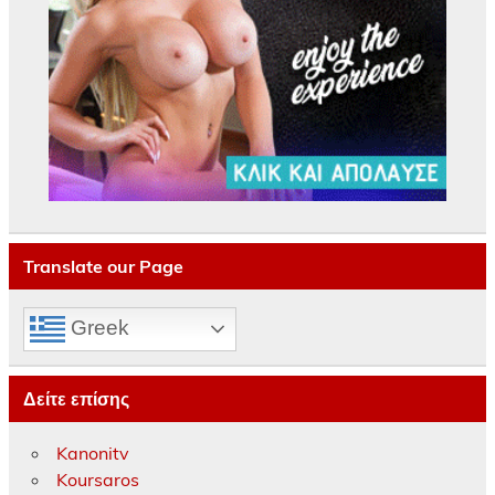
Translate our Page
Greek
Δείτε επίσης
Kanonitv
Koursaros