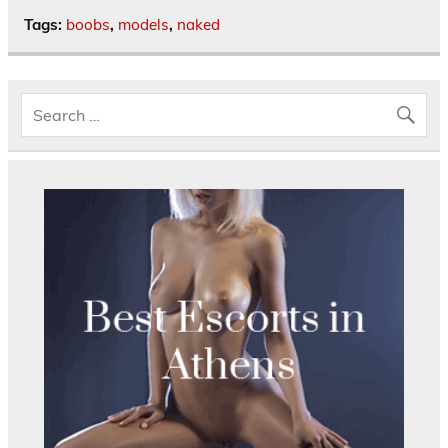
Tags:
boobs
,
models
,
naked